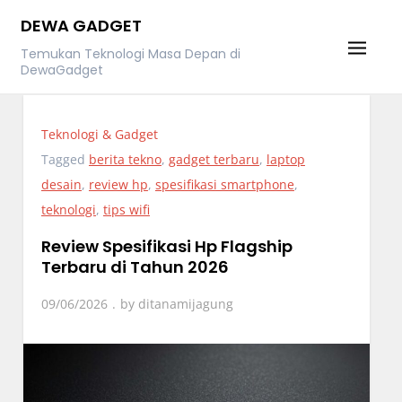
Skip
DEWA GADGET
to
Temukan Teknologi Masa Depan di
content
DewaGadget
Teknologi & Gadget
Tagged
berita tekno
,
gadget terbaru
,
laptop
desain
,
review hp
,
spesifikasi smartphone
,
teknologi
,
tips wifi
Review Spesifikasi Hp Flagship
Terbaru di Tahun 2026
09/06/2026
by
ditanamijagung