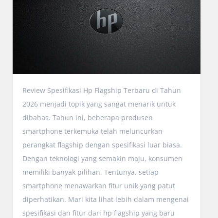
Review Spesifikasi Hp Flagship Terbaru di Tahun
2026 menjadi topik yang sangat menarik untuk
dibahas. Tahun ini, beberapa produsen
smartphone terkemuka telah meluncurkan
perangkat flagship dengan spesifikasi luar biasa.
Dengan teknologi yang semakin maju, konsumen
memiliki banyak pilihan. Tentunya, setiap
smartphone menawarkan fitur unik yang patut
diperhatikan. Mari kita lihat lebih dalam mengenai
spesifikasi dan fitur dari hp flagship yang baru