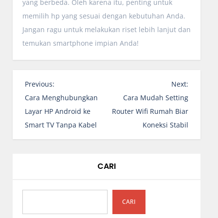
yang berbeda. Oleh karena itu, penting untuk
memilih hp yang sesuai dengan kebutuhan Anda.
Jangan ragu untuk melakukan riset lebih lanjut dan
temukan smartphone impian Anda!
N
Previous:
Next:
a
Cara Menghubungkan
Cara Mudah Setting
v
Layar HP Android ke
Router Wifi Rumah Biar
i
Smart TV Tanpa Kabel
Koneksi Stabil
g
a
s
CARI
i
p
o
CARI
s